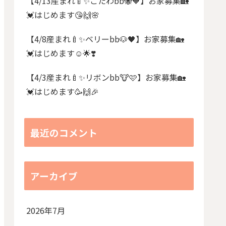
【4/13産まれ🍼✨こたわbb🐝🧡】お家募集🏡
💓はじめます😘🙌🌸
【4/8産まれ🍼✨ベリーbb🐶🖤】お家募集🏡
💓はじめます☺️🌟❣️
【4/3産まれ🍼✨リボンbb🐮🩷】お家募集🏡
💓はじめます🥳🙌🎉
最近のコメント
アーカイブ
2026年7月