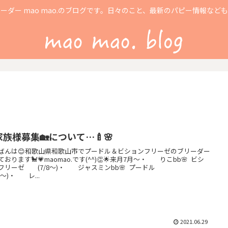
ーダー mao mao.のブログです。日々のこと、最新のパピー情報など
家族様募集🏡について…🍼🌸
ばんは😊和歌山県和歌山市でプードル＆ビションフリーゼのブリーダー
おります🐩💗maomao.です(^^)👏🌟来月7月〜・ りこbb🌸 ビシ
フリーゼ (7/8〜)・ ジャスミンbb🌸 プードル
15〜)・ レ...
2021.06.29