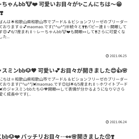
ーちゃんbb🐮❤️ 可愛いお目々が✨こんにちは〜😁
❣️
ばんは🌟和歌山県和歌山市でプードル＆ビションフリーゼのブリーダー
おります☺️💕maomao.です(*^ω^*)🌸続々と❣️❣️パピー達🍼✨開眼して
す😍💕6/7産まれ🍼✨レーちゃんbb🐮❤️も開眼👀して❣️さらに可愛くな
た...
2021.06.25
スミンbb🐶🧡 可愛い💕お目々が開きました😍👍🌸
にちは🔆和歌山県和歌山市でプードル＆ビションフリーゼのブリーダー
おります(*^ω^*)💓maomao.です😊🙌🌟6/5産まれ🍼✨ホワイトプード
💓のジャスミンbbたち🐶🧡開眼👀して表情が分かるようになり💡さら
愛く成長中です(...
2021.06.24
bb🐶❤️ パッチリお目々…👀🌸開きました😚❣️