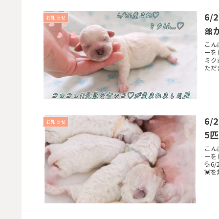
6/
お知らせ
🎀
こん
ーをし
ミク
ただき
6/
お知らせ
5匹
こん
ーをし
💦
💓を