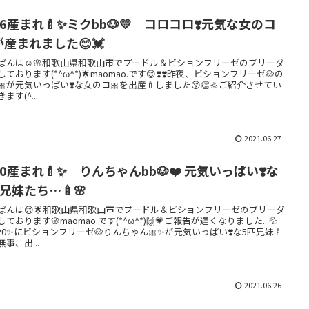
26産まれ🍼✨ミクbb🐶💛 コロコロ❣️元気な女のコ
が産まれました😊💓
ばんは☺️🌸和歌山県和歌山市でプードル＆ビションフリーゼのブリーダ
ております(*^ω^*)🌟maomao.です😊❣️❣️昨夜、ビションフリーゼ🐶の
🎀が元気いっぱい❣️な女のコ🎀を出産🍼しました😚👏🔆ご紹介させてい
ます(^...
2021.06.27
20産まれ🍼✨ りんちゃんbb🐶❤️ 元気いっぱい❣️な
兄妹たち…🍼🌸
ばんは😊🌟和歌山県和歌山市でプードル＆ビションフリーゼのブリーダ
ております🌸maomao.です(*^ω^*)🙌💗ご報告が遅くなりました...💦
6/20✨にビションフリーゼ🐶りんちゃん🎀✨が元気いっぱい❣️な5匹兄妹🍼
無事、出...
2021.06.26