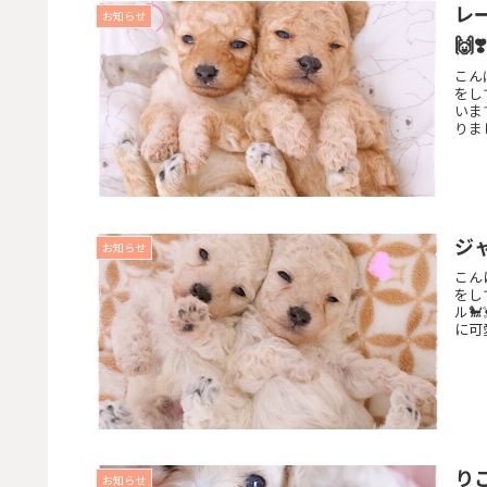
レ
お知らせ
🙌❣️
こん
をして
いま
りまし
ジャ
お知らせ
こん
をして
ル
に可
りこ
お知らせ