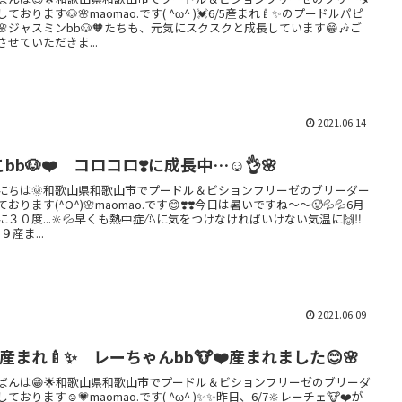
ております🐶🌸maomao.です( ^ω^ )💓6/5産まれ🍼✨のプードルパピ
🌸ジャスミンbb🐶🧡たちも、元気にスクスクと成長しています😁🎶ご
させていただきま...
2021.06.14
bb🐶❤️ コロコロ❣️に成長中…☺️👌🌸
にちは🌞和歌山県和歌山市でプードル＆ビションフリーゼのブリーダー
おります(^O^)🌸maomao.です😊❣️❣️今日は暑いですね〜〜🥵💦💦6月
に３０度...🔆💦早くも熱中症⚠️に気をつけなければいけない気温に🙌‼️
９産ま...
2021.06.09
7産まれ🍼✨ レーちゃんbb🐮❤️産まれました😊🌸
ばんは😁🌟和歌山県和歌山市でプードル＆ビションフリーゼのブリーダ
ております☺️💗maomao.です( ^ω^ )✨✨昨日、6/7🔆レーチェ🐮❤️が