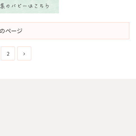
のページ
次
2
へ