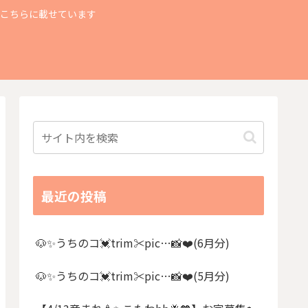
もこちらに載せています
最近の投稿
🐶✨うちのコ💓trim✂︎pic…📸❤️(6月分)
🐶✨うちのコ💓trim✂︎pic…📸❤️(5月分)