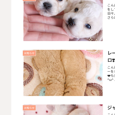
こん
をして
日々
さらに
レ
お知らせ
ロ❣️
こん
ーをし
❤️
^ω^ .
ジャ
お知らせ
こん