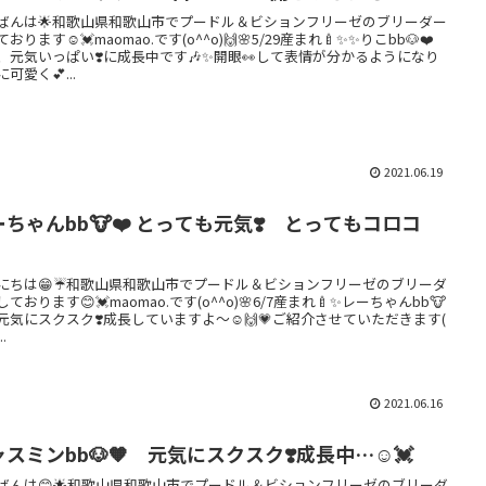
ばんは🌟和歌山県和歌山市でプードル＆ビションフリーゼのブリーダー
おります☺️💓maomao.です(o^^o)🙌🌸5/29産まれ🍼✨✨りこbb🐶❤️
、元気いっぱい❣️に成長中です🎶✨開眼👀して表情が分かるようになり
可愛く💕...
2021.06.19
ーちゃんbb🐮❤️ とっても元気❣️ とってもコロコ
にちは😁☔️和歌山県和歌山市でプードル＆ビションフリーゼのブリーダ
ております😊💓maomao.です(o^^o)🌸6/7産まれ🍼✨レーちゃんbb🐮
も元気にスクスク❣️成長していますよ〜☺️🙌💗ご紹介させていただきます(
..
2021.06.16
スミンbb🐶🧡 元気にスクスク❣️成長中…☺️💓
ばんは😊🌟和歌山県和歌山市でプードル＆ビションフリーゼのブリーダ