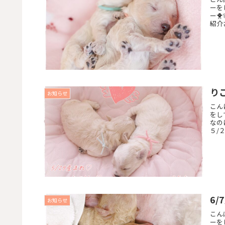
ーをし
ー
紹介
りこ
お知らせ
こん
をして
なの
５/２
6/
お知らせ
こん
ーをし