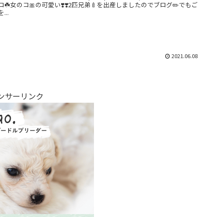
コ☘️女のコ🎀の可愛い❣️❣️2匹兄弟🍼を出産しましたのでブログ✏️でもご
...
2021.06.08
ンサーリンク