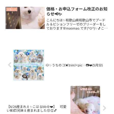
震が連続していますね😱💦備えはしてい
るものの...💦やっぱり怖いですね〜😰...
価格・お申込フォーム改正のお知
お知らせ
らせ📢✨
こんにちは✨和歌山県和歌山市でプード
ル＆ビションフリーゼのブリーダーをし
ております🌸maomao.です(^O^)✨🎵この
度、⚫︎予防接種やマイクロチップの装着
費用の価格改正⚫︎ご見学申し込みの入力
フォーム改正⚫︎パピー表示項目の追加を
行いま...
🐶✨うちのコ💓trim✂︎pic…📷❤️(5月分)
【6/26産まれ🍼✨こはるbb🍪❤️】 可愛
い❣️3匹兄妹🍼産まれました😚👏💕