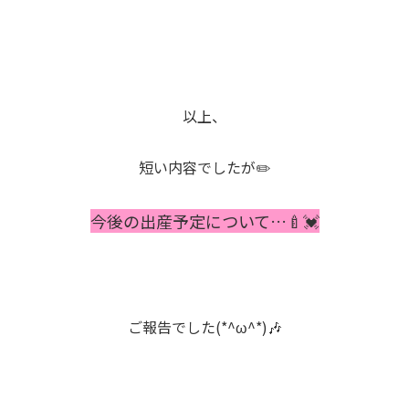
以上、
短い内容でしたが✏️
今後の出産予定について…🍼💓
ご報告でした(*^ω^*)🎶