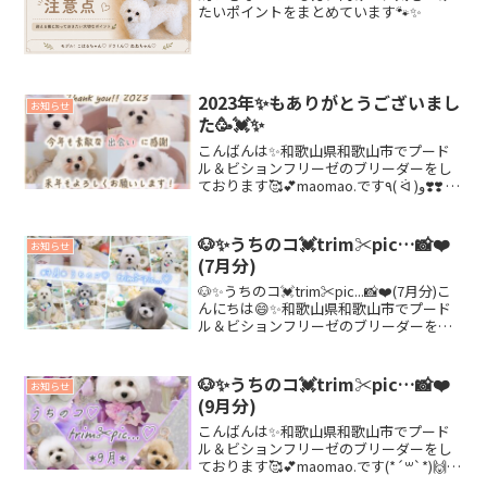
たいポイントをまとめています🐾✨
2023年✨もありがとうございまし
お知らせ
た🥳💓✨
こんばんは✨和歌山県和歌山市でプード
ル＆ビションフリーゼのブリーダーをし
ております🥰💕maomao.です٩( ᐛ )و❣️❣️ ク
リスマス🎄✨が終わったと思えば💦あっ
という間に大晦日‼️今年もあと数時間🕰️
で終わりです😂...💦💦年末tri...
🐶✨うちのコ💓trim✂︎pic…📸❤️
お知らせ
(7月分)
🐶✨うちのコ💓trim✂︎pic...📸❤️(7月分)こ
んにちは😄✨和歌山県和歌山市でプード
ル＆ビションフリーゼのブリーダーをし
ております🌼✨maomao.です(๑>◡<๑)❣️❣️
気がつけば💦明日から9月...😅💦今月はフ
ォトブース改装📸...
🐶✨うちのコ💓trim✂︎pic…📸❤️
お知らせ
(9月分)
こんばんは✨和歌山県和歌山市でプード
ル＆ビションフリーゼのブリーダーをし
ております🥰💕maomao.です(*´꒳`*)🙌❣️
本日、10/23✨和歌山県北部🍊今朝から地