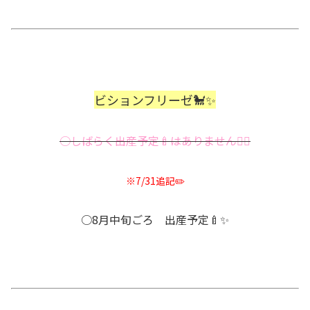
ビションフリーゼ🐩✨
○しばらく出産予定🍼はありません🙇‍♂️
※7/31追記✏️
○8月中旬ごろ 出産予定🍼✨