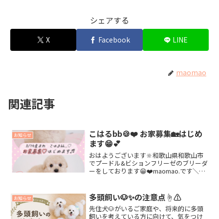
シェアする
X
Facebook
LINE
maomao
関連記事
こはるbb🍪❤️ お家募集🏡はじめ
お知らせ
ます😁💕
おはようございます🔆和歌山県和歌山市
でプードル&ビションフリーゼのブリーダ
ーをしております😁❤️maomao.です＼
(^o^)／💓3/14産まれ🍼 こはるbb🍪❤️本
日で生後40日目となりました🎉❣️❣️ご家族
様🏡の募集をはじめたいと思いま...
多頭飼い🐶✨の注意点☝️⚠️
お知らせ
先住犬🐶がいるご家庭や、将来的に多頭
飼いを考えている方に向けて、気をつけ