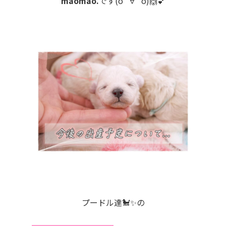
maomao.
です(о´∀`о)🙌💕
プードル達🐩✨の