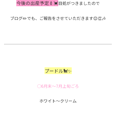
今後の出産予定🍼💓
目処がつきましたので
ブログ✏️でも、ご報告をさせていただきます😌👏🎶
プードル🐩✨
○6月末〜7月上旬ごろ
ホワイト〜クリーム