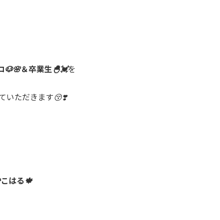
🐶🌸＆卒業生🐣💓
を
いただきます😚❣️
こはる🍁