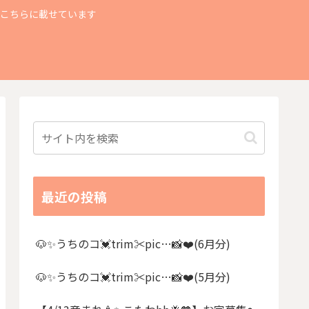
もこちらに載せています
最近の投稿
🐶✨うちのコ💓trim✂︎pic…📸❤️(6月分)
🐶✨うちのコ💓trim✂︎pic…📸❤️(5月分)