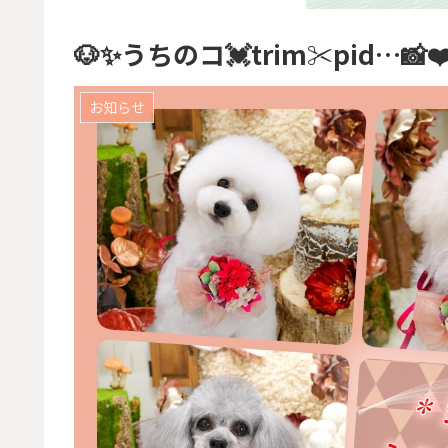
🐶✨うちのコ💓trim✂︎pid…📸❤
お知らせ