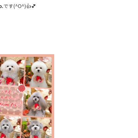
.
です(^O^)👍💕