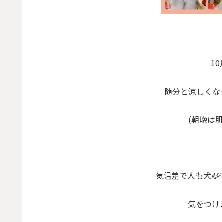
1
随分と涼しくなっ
(朝晩は肌
気温差で人も犬🐶
気をつけま