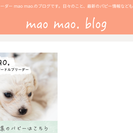
ーダー mao mao.のブログです。日々のこと、最新のパピー情報など