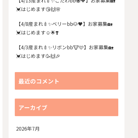
【4/13産まれ🍼✨こたわbb🐝🧡】お家募集🏡
💓はじめます😘🙌🌸
【4/8産まれ🍼✨ベリーbb🐶🖤】お家募集🏡
💓はじめます☺️🌟❣️
【4/3産まれ🍼✨リボンbb🐮🩷】お家募集🏡
💓はじめます🥳🙌🎉
最近のコメント
アーカイブ
2026年7月