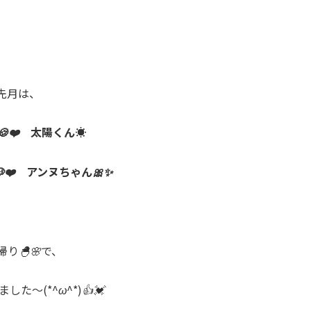
先月は、
🍪❤️ 太陽くん☀️
❤️ アンヌちゃん🎀✨
帰り🐣🌸で、
た〜(*^ω^*)👍💓