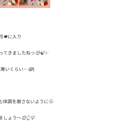
0月🍁に入り
てきましたねっ😚🍃✨
寒いくらい…😅)
も体調を崩さないように💦
しょう〜😊👆💡