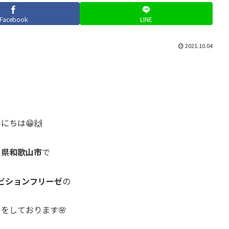
Facebook
LINE
2021.10.04
にちは😁🙌
山県和歌山市
で
ビションフリーゼ
の
をしております🌸