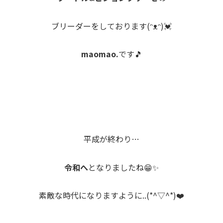
ブリーダーをしております(ᵔᴥᵔ)💓
maomao.
です🎵
平成が終わり…
令和へ
となりましたね😁✨
素敵な時代になりますように..(*^▽^*)❤️