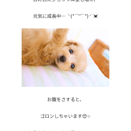
元気に成長中…╰(*´︶`*)╯💓
お腹をさすると、
ゴロンしちゃいます😍✨