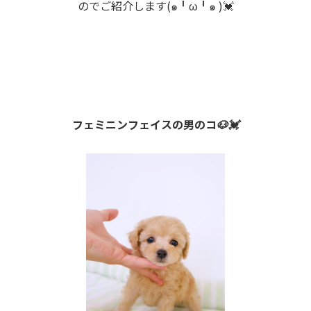
のでご紹介します(๑╹ω╹๑ )💓
フェミニンフェイスの男のコ🐶💓