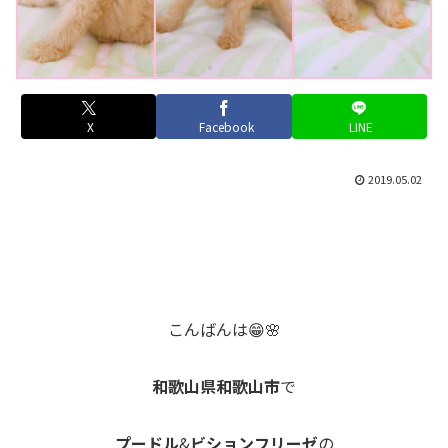
X
Facebook
LINE
2019.05.02
こんばんは😁🌸
和歌山県和歌山市
で
プードル
&
ビションフリーゼ
の