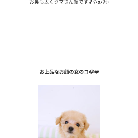
お鼻も太くクマさん顔です🎵ʕ•ᴥ•ʔ✨
お上品なお顔の女のコ🐶❤️