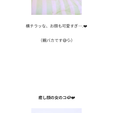
横チラッな、お顔も可愛すぎ….❤️
（親バカです😅💦）
癒し顔の女のコ🐶❤️