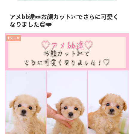
アメbb達🍬お顔カット✂︎でさらに可愛く
なりました😌❤️
お知らせ