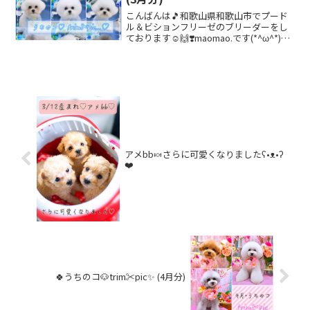
こんばんは🎵和歌山県和歌山市でプード
ル＆ビションフリーゼのブリーダーをし
ております☺️🙌❣️maomao.です(*^ω^*)👌
🌸気がつけば、もう5月✨と💦💦ブログ更
新✏️遅れております...🙇💧これから更新ペ
ース✏️上げていきますよ〜😆👌✨...
アメbb🍬さらに可愛くなりましたʕ•ᴥ•ʔ
❤️
🍀うちのコ🐶trim✂︎pic✨ (4月分)