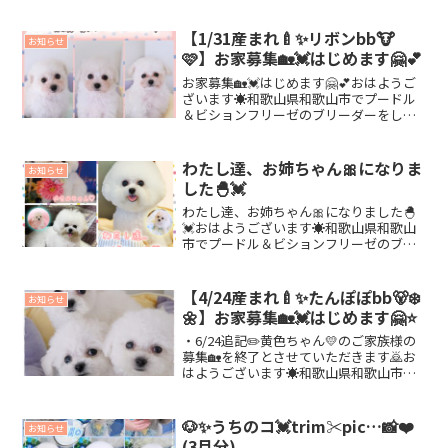
月に入り🎵だんだんと暖かくなってきま
したね😄🔆先月は、メンズ達☘ドキドキ
❤️のバレンタイン🍫✨😍という事で、セ...
【1/31産まれ🍼✨リボンbb🐮
お知らせ
🩷】お家募集🏡💓はじめます🤗💕
お家募集🏡💓はじめます🤗💕おはようご
ざいます☀️和歌山県和歌山市でプードル
＆ビションフリーゼのブリーダーをして
おります🥰🌸maomao.です(*´꒳`*)🙌
✨1/31産まれ🍼✨リボンbb🐮🩷(プードル)
本日で生後60日目🎉を迎えました☺️🎉...
わたし達、お姉ちゃん🎀になりま
お知らせ
した🐣💓
わたし達、お姉ちゃん🎀になりました🐣
💓おはようございます☀️和歌山県和歌山
市でプードル＆ビションフリーゼのブリ
ーダーをしております🥰✨maomao.です
(๑>◡<๑)❣️❣️いよいよ今週❣️❣️8/12産まれ🍼
✨ ミクbb🌼8/1３産まれ🍼...
【4/24産まれ🍼✨たんぽぽbb🐻‍❄️
お知らせ
🌼】お家募集🏡💓はじめます🤗⭐️
・6/24追記✏️黄色ちゃん💛のご家族様の
募集🏡を終了とさせていただきます🙇お
はようございます☀️和歌山県和歌山市で
プードル＆ビションフリーゼのブリーダ
ーをしております🤗💓maomao.です
🎵4/24産まれ🍼✨たんぽぽbb🐻‍❄️🌼(韓国
🐶✨うちのコ💓trim✂︎pic…📸❤️
お知らせ
ビ...
(3月分)