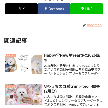
X
Facebook
LINE
maomao
関連記事
Happy🤍New🖤Year🐎❣️2026🌅
お知らせ
✨
2026年㊗️✨新年あけまして✨おめでとう
ございます🥰🙌❤️和歌山県和歌山市でプ
ードル＆ビションフリーゼのブリーダー
をしております( ＾∀＾)✌️🌸maomao.で
す😉❣️❣️今年も✨相変わらず✨うちのコ達
🐶❤️と、のんびり〜🎵なお正月🎍🌸...
🐶✨うちのコ💓trim✂︎pic…📸❤️
お知らせ
(2月分)
こんにちは😄🔆和歌山県和歌山市でプー
ドル&ビションフリーゼのブリーダーをし
ております🙌💓maomao.です(｡･ω･｡)❣️❣️3