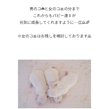
男のコ☘️と女のコ🎀の分まで
これからもパピー達🍼が
元気に成長してくれますように…👏🙇🌈
※女のコ🎀はお残しを検討しております🙇