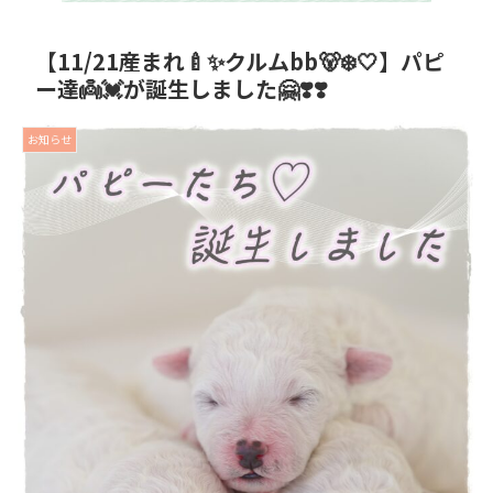
【11/21産まれ🍼✨クルムbb🐻‍❄️🤍】パピ
ー達👼💓が誕生しました🤗❣️❣️
お知らせ