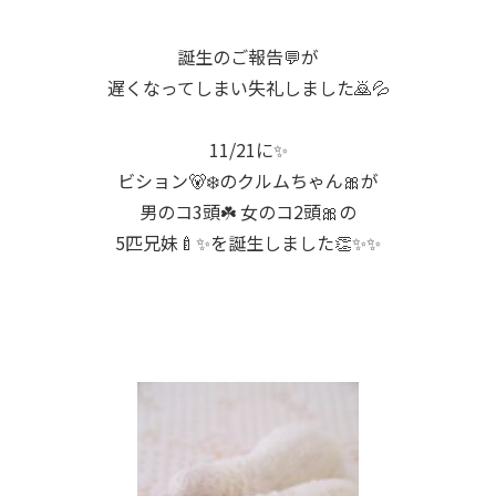
誕生のご報告💬が
遅くなってしまい失礼しました🙇💦
11/21に✨
ビション🐻‍❄️のクルムちゃん🎀が
男のコ3頭☘️ 女のコ2頭🎀の
5匹兄妹🍼✨を誕生しました👏✨✨