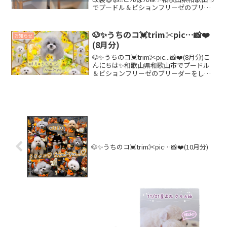
でプードル＆ビションフリーゼのブリー
ダーをしております🌸maomao.です(о
´∀`о)☘️✨先月、ついに！！念願💓のフ
ォトブース📸✨の改装🛠することができ
🐶✨うちのコ💓trim✂︎pic…📸❤️
お知らせ
まし...
(8月分)
🐶✨うちのコ💓trim✂︎pic...📸❤️(8月分)こ
んにちは✨和歌山県和歌山市でプードル
＆ビションフリーゼのブリーダーをして
おります😉🎵maomoa.です♪(´ε｀ )🌼8
月🌻は、フォトブース改装🛠✨もあり長
年使ってきたフォトブースでの...
🐶✨うちのコ💓trim✂︎pic…📸❤️(10月分)