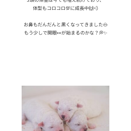
体型もコロコロ💯に成長中🙌💨
お鼻もだんだんと黒くなってきました🐽
もう少しで開眼👀が始まるのかな？💭✨