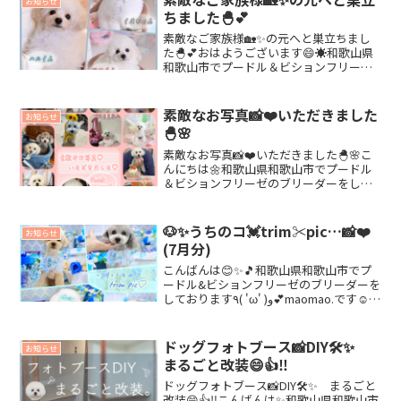
お知らせ
ちました🐣💕
素敵なご家族様🏡✨の元へと巣立ちまし
た🐣💕おはようございます😄☀️和歌山県
和歌山市でプードル＆ビションフリーゼ
のブリーダーをしております🐶🌸
maomao.ですヾ(๑╹◡╹)ﾉ"✨🎶11/25産ま
れ🍼✨こはるbb🍪❤️11/27産まれ🍼✨マ
素敵なお写真📸❤️いただきました
お知らせ
リ...
🐣🌸
素敵なお写真📸❤️いただきました🐣🌸こ
んにちは🌼和歌山県和歌山市でプードル
＆ビションフリーゼのブリーダーをして
おりますヾ(๑╹◡╹)ﾉ"❣️maomao.です😚
✨🎵卒業生🐣🌸から幸せ溢れる💕お写真
📸を沢山いただきました(*^ω^*)❣️❣️...
🐶✨うちのコ💓trim✂︎pic…📸❤️
お知らせ
(7月分)
こんばんは😊✨🎵和歌山県和歌山市でプ
ードル&ビションフリーゼのブリーダーを
しております٩( 'ω' )و💕maomao.です☺️🔆
長い梅雨☔️も明けて、8月🔆になりました
ね〜😁❣️❣️日中は室内でもかなりの暑さ...
😓💧人も🐶も熱中症🔆には...
ドッグフォトブース📸DIY🛠✨
お知らせ
まるごと改装😄👍‼️
ドッグフォトブース📸DIY🛠✨ まるごと
改装😄👍‼️こんばんは✨和歌山県和歌山市