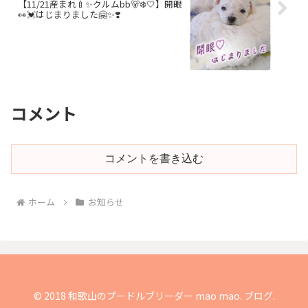
【11/21産まれ🍼✨クルムbb🐻‍❄️🤍】開眼
👀💓はじまりました🤗✨❣️
コメント
コメントを書き込む
ホーム
お知らせ
© 2018 和歌山のプードルブリーダー mao mao. ブログ.