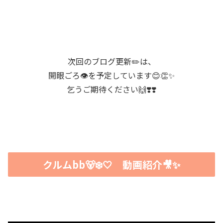
次回のブログ更新✏️は、
開眼ごろ👁️を予定しています😊👏✨
乞うご期待ください🙌❣️❣️
クルムbb🐻‍❄️🤍 動画紹介🎥✨