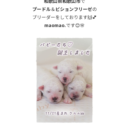
和歌山県和歌山市
で
プードル
＆
ビションフリーゼ
の
ブリーダーをしております🙌💕
maomao.
です😊🌸