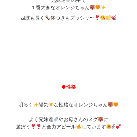
兄妹達
の中で
１番大きなオレンジちゃん
四肢も長く
体つきもズッシリ〜
●性格
明るく
陽気
な性格なオレンジちゃん
よく兄妹達
やお母さんのメグ
に
遊ぼう
と全力アピール
しています
✌