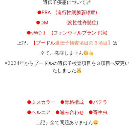
遺伝子疾患について
●PRA (進行性網膜萎縮症)
●DM (変性性脊髄症)
●vWD１ (フォンウィルブランド病)
上記、
【プードル
遺伝子検査項目の３項目】
は
全て、発症しません
※2024年からプードルの遺伝子検査項目を３項目へ変更い
たしました
●ミスカラー
●骨格構成
●パテラ
●ヘルニア
●噛み合わせ
●寄生虫
上記、全て問題ありません