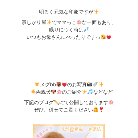
明るく元気な印象ですが
寂しがり屋
でママっこ
な一面もあり、
眠りにつく時は
いつもお母さんにべったりですっ
メグbb
のお写真
両親犬
のご紹介
などなど
下記のブログ
にて公開しております
ぜひ、併せてご覧ください