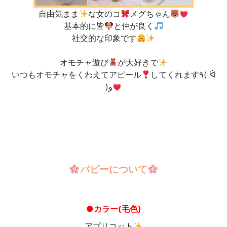
自由気まま
な女のコ
メグちゃん
基本的に皆
と仲が良く
社交的な印象です
オモチャ遊び
が大好きで
いつもオモチャをくわえてアピール
してくれます٩( ᐛ
)و
パピーについて
●カラー(毛色)
アプリコット