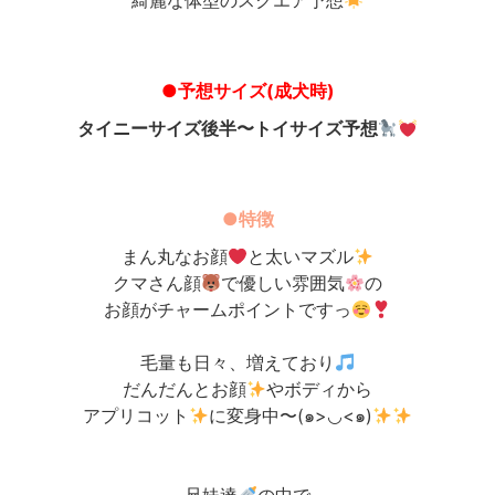
綺麗な体型のスクエア予想
●予想サイズ(成犬時)
タイニーサイズ後半〜トイサイズ予想
●特徴
まん丸なお顔
と太いマズル
クマさん顔
で優しい雰囲気
の
お顔がチャームポイントですっ
毛量も日々、増えており
だんだんとお顔
やボディから
アプリコット
に変身中〜(๑>◡<๑)