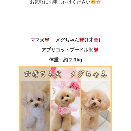
お気軽にお申し付けください
ママ犬
メグちゃん
(1才
)
アプリコットプードル
体重：約 2.3kg