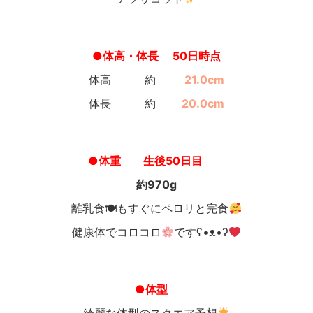
●体高・体長 50日時点
体高 約
21.0cm
体長 約
20.0cm
●体重 生後50日目
約970g
離乳食🍽もすぐにペロリと完食
健康体でコロコロ
ですʕ•ᴥ•ʔ
●体型