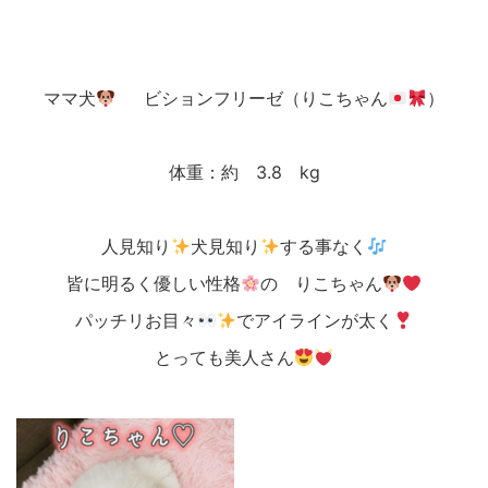
ママ犬
ビションフリーゼ（りこちゃん
）
体重：約 3.8 kg
人見知り
犬見知り
する事なく
皆に明るく優しい性格
の りこちゃん
パッチリお目々
でアイラインが太く
とっても美人さん