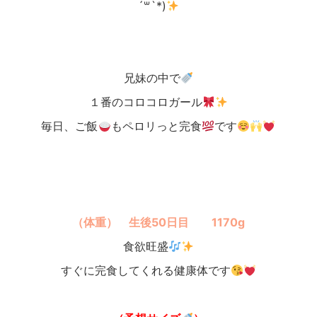
´꒳`*)
兄妹の中で
１番のコロコロガール
毎日、ご飯
もペロリっと完食
です
（体重） 生後50
日目 1170g
食欲旺盛
すぐに完食してくれる健康体です