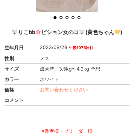
1
2
3
4
5
りこbb
ビション女のコ
(黄色ちゃん
)
2023/08/29
生年月日
生後1073日目
性別
メス
サイズ
成犬時 3.5kg〜4.0kg 予想
カラー
ホワイト
価格
お問い合わせください
コメント
※業者様・ブリーダー様