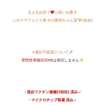
まん丸お目々
と短いお鼻
シロクマフェイス
の黄色ちゃん
(仮名)
※遺伝子疾患について
変性性脊髄症(DM)
は発症しません
・混合ワクチン接種(1回目) 済み
・マイクロチップ装着 済み