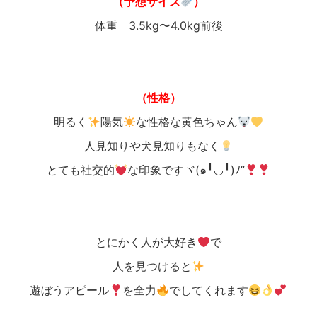
（予想サイズ
）
体重 3.5kg〜4.0kg前後
（性格）
明るく
陽気
な性格な黄色ちゃん
人見知りや犬見知りもなく
とても社交的
な印象ですヾ(๑╹◡╹)ﾉ”
とにかく人が大好き
で
人を見つけると
遊ぼうアピール
を全力
でしてくれます