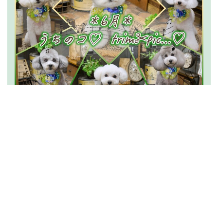
2026.07.15
うちのコ
trim✂︎pic…
(6月分)
News一覧を読む