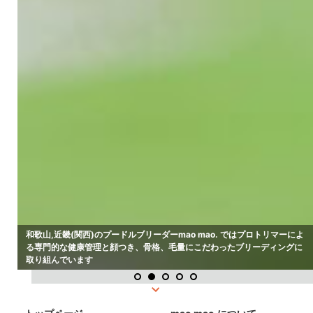
和歌山,近畿(関西)のプードルブリーダーmao mao. ではプロトリマーによ
る専門的な健康管理と顔つき、骨格、毛量にこだわったブリーディングに
取り組んでいます
1
2
3
4
5