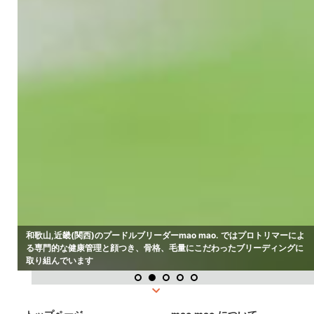
和歌山,近畿(関西)のプードルブリーダーmao mao. ではプロトリマーによ
る専門的な健康管理と顔つき、骨格、毛量にこだわったブリーディングに
取り組んでいます
1
2
3
4
5