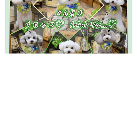
2026.07.15
うちのコ
trim✂︎pic…
(6月分)
News一覧を読む