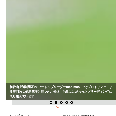
和歌山,近畿(関西)のプードルブリーダーmao mao. ではプロトリマーによ
る専門的な健康管理と顔つき、骨格、毛量にこだわったブリーディングに
取り組んでいます
1
2
3
4
5