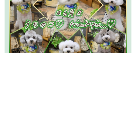
2026.07.15
うちのコ
trim✂︎pic…
(6月分)
News一覧を読む