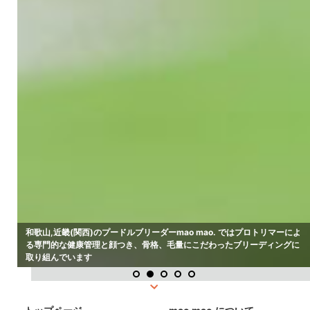
和歌山,近畿(関西)のプードルブリーダーmao mao. ではプロトリマーによ
る専門的な健康管理と顔つき、骨格、毛量にこだわったブリーディングに
取り組んでいます
1
2
3
4
5