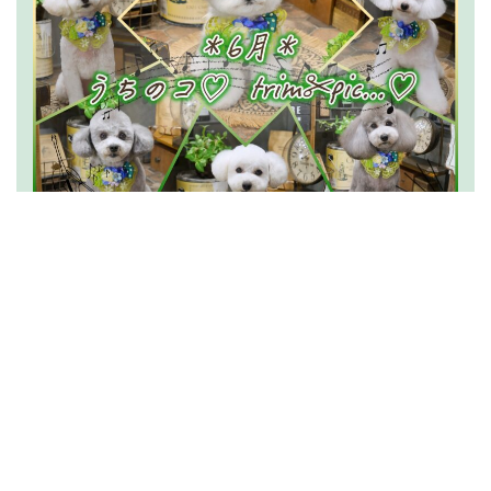
2026.07.15
うちのコ
trim✂︎pic…
(6月分)
News一覧を読む