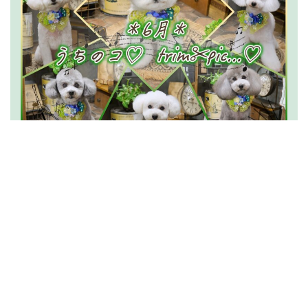
2026.07.15
うちのコ
trim✂︎pic…
(6月分)
News一覧を読む