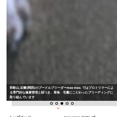
和歌山,近畿(関西)のプードルブリーダーmao mao. ではプロトリマーによ
る専門的な健康管理と顔つき、骨格、毛量にこだわったブリーディングに
取り組んでいます
1
2
3
4
5