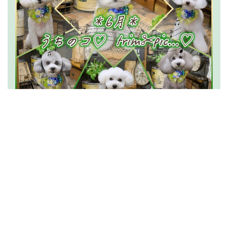
2026.07.15
うちのコ
trim✂︎pic…
(6月分)
News一覧を読む