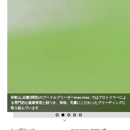
和歌山,近畿(関西)のプードルブリーダーmao mao. ではプロトリマーによ
る専門的な健康管理と顔つき、骨格、毛量にこだわったブリーディングに
取り組んでいます
1
2
3
4
5