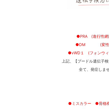
●PRA (進行性網
●DM (変性
●vWD１ (フォンウ
上記、【プードル遺伝子検
全て、発症しま
●ミスカラー
●骨格