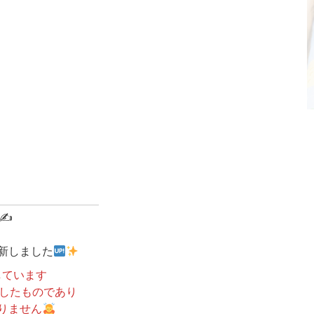
記✍
新しました
しています
したものであり
おりません