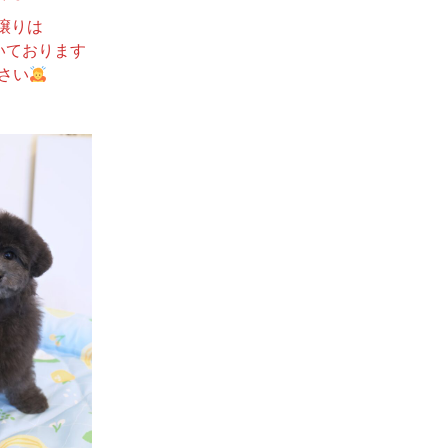
譲りは
いております
さい