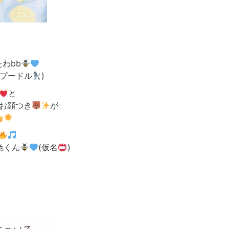
わbb
(プードル
)
と
お顔つき
が
色くん
(仮名
)