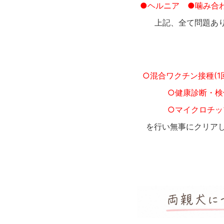
●ヘルニア
●噛み合
上記、全て問題あ
○混合ワクチン接種(
○健康診断・検
○マイクロチッ
を行い無事にクリア