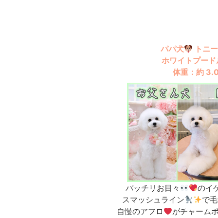
パパ犬
トニー
ホワイトプード
体重：約 3.0
パッチリお目々
のイ
スマッシュライン
で毛
自慢のアフロ
がチャームポイ