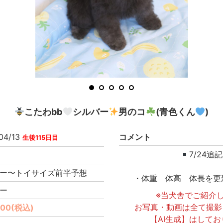
1
2
3
4
5
こたわbb
シルバー
男のコ
(青色くん
)
04/13
コメント
生後115日目
7/24追
ー〜トイサイズ前半予想
・体重 体高 体長を更
ー
※当犬舎でご紹介
お写真・動画は全て撮影
000(税込)
【AI生成】はして