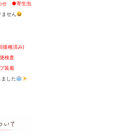
わせ
●寄生虫
りません
1回接種済み)
便検査
プ装着
しました