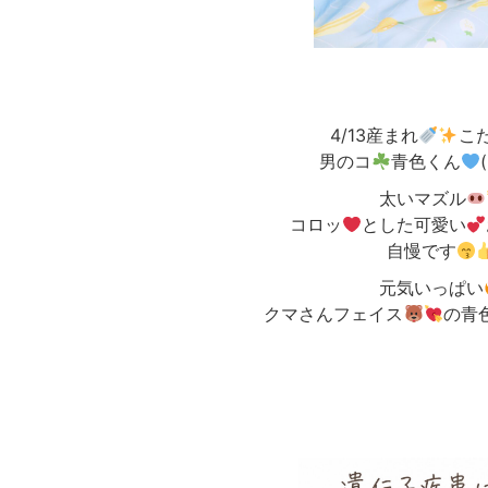
4/13産まれ
こた
男のコ
青色くん
太いマズル
コロッ
とした可愛い
自慢です
元気いっぱい
クマさんフェイス
の青