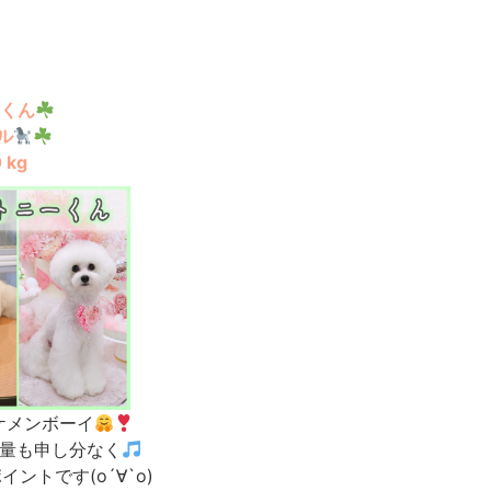
くん
ル
 kg
ケメンボーイ
量も申し分なく
ントです(о´∀`о)