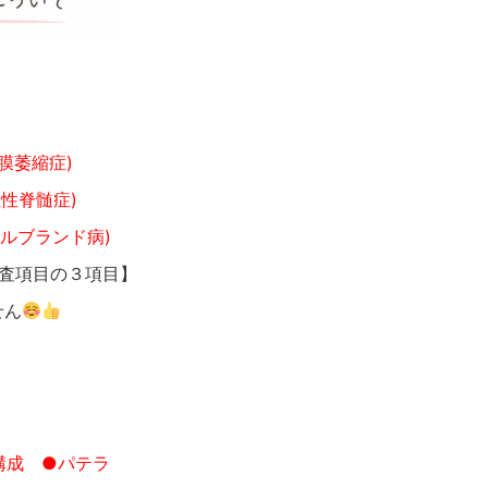
膜萎縮症)
性脊髄症)
ィルブランド病)
査項目の３項目】
せん
構成
●パテラ