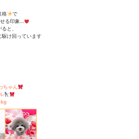
性格
で
せる印象…
がると、
に駆け回っています
ちゃん
ル
kg