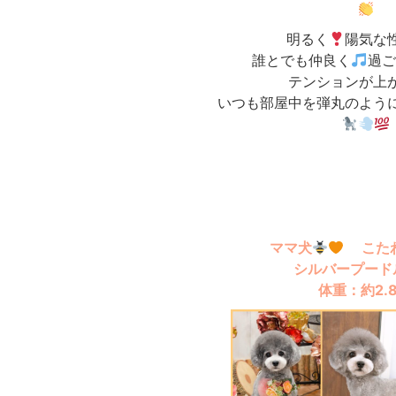
明るく
陽気な
誰とでも仲良く
過ご
テンションが上
いつも部屋中を弾丸のよう
ママ犬
こたわ
シルバープード
体重：約2.8