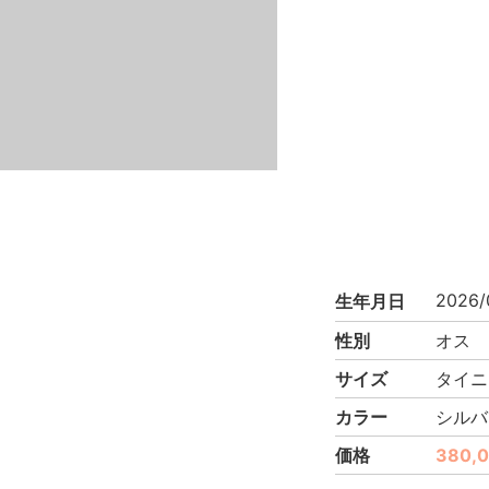
2026/
生年月日
性別
オス
サイズ
タイニ
カラー
シルバ
価格
380,